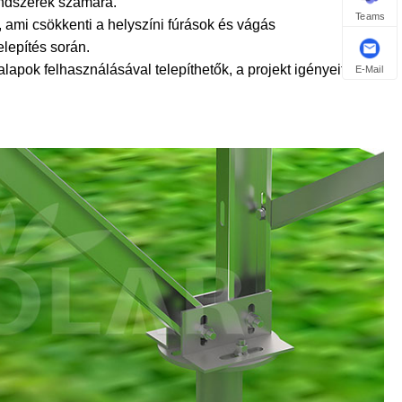
endszerek számára.
Teams
 ami csökkenti a helyszíni fúrások és vágás
lepítés során.
lapok felhasználásával telepíthetők, a projekt igényeitől és
E-Mail