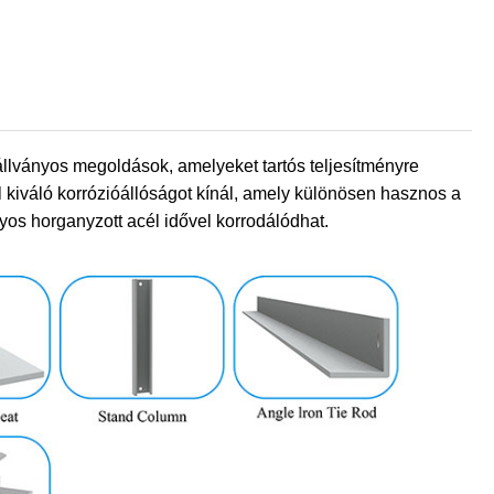
állványos megoldások, amelyeket tartós teljesítményre
l kiváló korrózióállóságot kínál, amely különösen hasznos a
os horganyzott acél idővel korrodálódhat.