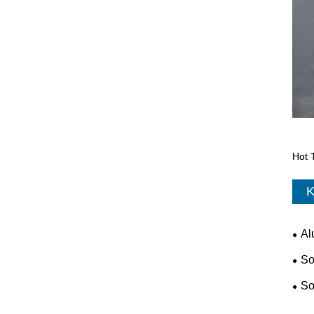
Hot 
K
Al
So
So