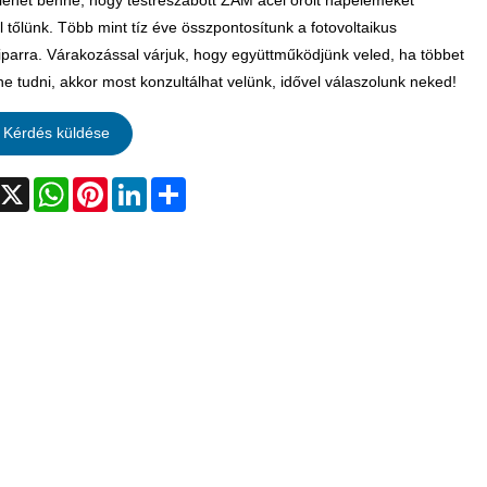
 lehet benne, hogy testreszabott ZAM acél őrölt napelemeket
l tőlünk. Több mint tíz éve összpontosítunk a fotovoltaikus
iparra. Várakozással várjuk, hogy együttműködjünk veled, ha többet
ne tudni, akkor most konzultálhat velünk, idővel válaszolunk neked!
Kérdés küldése
acebook
X
WhatsApp
Pinterest
LinkedIn
Share