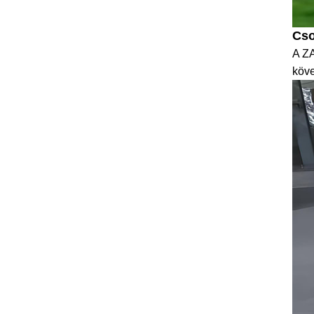
Cs
A ZA
köve