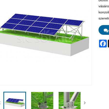
Biztos
vásáro
konzol
szeret
F