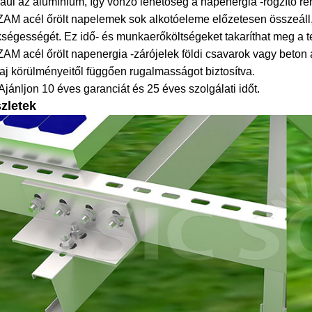
ául az alumínium, így vonzó lehetőség a napenergia -rögzítő r
ZAM acél őrölt napelemek sok alkotóeleme előzetesen összeáll,
ségességét. Ez idő- és munkaerőköltségeket takaríthat meg a te
ZAM acél őrölt napenergia -zárójelek földi csavarok vagy beton a
laj körülményeitől függően rugalmasságot biztosítva.
jánljon 10 éves garanciát és 25 éves szolgálati időt.
zletek