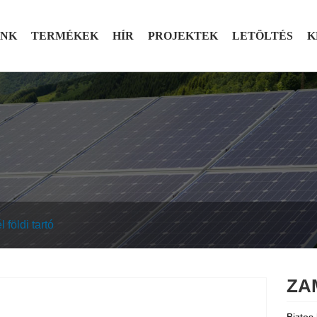
UNK
TERMÉKEK
HÍR
PROJEKTEK
LETÖLTÉS
K
 földi tartó
ZAM