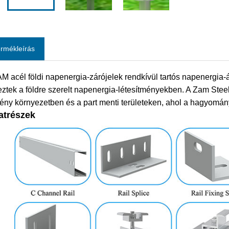
ermékleírás
M acél földi napenergia-zárójelek rendkívül tartós napenergia-
eztek a földre szerelt napenergia-létesítményekben. A Zam Stee
ny környezetben és a part menti területeken, ahol a hagyomány
atrészek