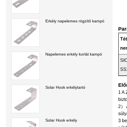
Erkély napelemes rögzítő kampó
Par
Tét
ne
Napelemes erkély korlát kampó
SI
SS
Elő
Solar Hook erkélytartó
1 A 
bizt
2） A
súly
Solar Hook erkély
3 be