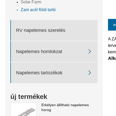
Solar Farm
Zam acél földi tartó
t
RV napelemes szerelés
A ZA
terv

Napelemes homlokzat
kemé
Alk

Napelemes tartozékok
új termékek
Erkélyen állítható napelemes
horog