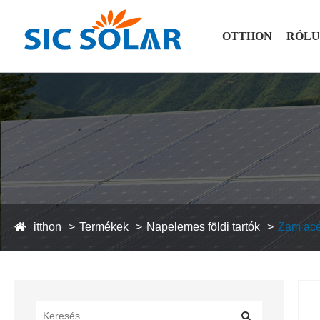
OTTHON
RÓL
itthon
Termékek
Napelemes földi tartók
Zam acél