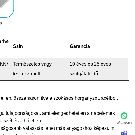
erhe
Szín
Garancia
4KN/
Természetes vagy
10 éves és 25 éves
testreszabott
szolgálati idő
ellen, összehasonlítva a szokásos horganyzott acélból,
ságú tulajdonságokat, ami elengedhetetlen a napelemek
 szél és a hó ellen.
WhatsApp
daságosabb választás lehet más anyagokhoz képest, mint