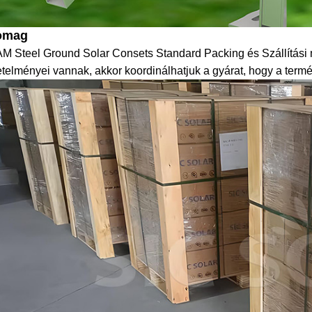
omag
M Steel Ground Solar Consets Standard Packing és Szállítási
telményei vannak, akkor koordinálhatjuk a gyárat, hogy a termék