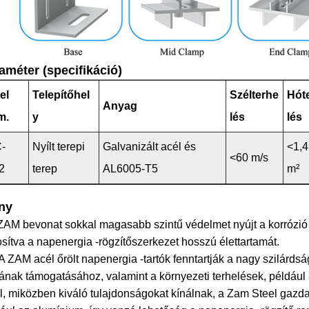
améter (specifikáció)
el
Telepítőhel
Szélterhe
Hót
Anyag
m.
y
lés
lés
C-
Nyílt terepi
Galvanizált acél és
<1,
<60 m/s
2
terep
AL6005-T5
m²
ny
ZAM bevonat sokkal magasabb szintű védelmet nyújt a korrózió 
osítva a napenergia -rögzítőszerkezet hosszú élettartamát.
 ZAM acél őrölt napenergia -tartók fenntartják a nagy szilárd
ának támogatásához, valamint a környezeti terhelések, például a
l, miközben kiváló tulajdonságokat kínálnak, a Zam Steel gaz