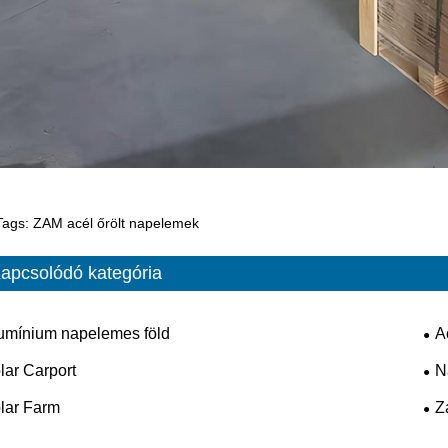
Tags: ZAM acél őrölt napelemek
apcsolódó kategória
umínium napelemes föld
A
lar Carport
N
lar Farm
Z