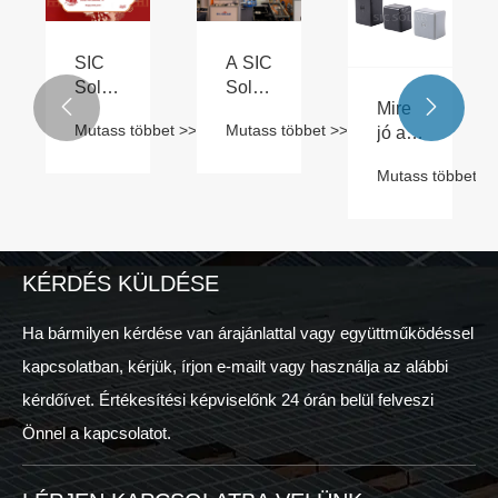
SIC
A SIC
Solar
Solar


Mire
2025
sikeres
Mutass többet >>
Mutass többet >>
jó a
Tavaszi
részvételt
napelemes
Fesztivál
ünnepel
Mutass többet >
sín
ünnepi
a
végzáró
értesítés
Solar
sapka?
and
Storage
KÉRDÉS KÜLDÉSE
Live
KSA
2024
Ha bármilyen kérdése van árajánlattal vagy együttműködéssel
rendezvényen
kapcsolatban, kérjük, írjon e-mailt vagy használja az alábbi
kérdőívet. Értékesítési képviselőnk 24 órán belül felveszi
Önnel a kapcsolatot.