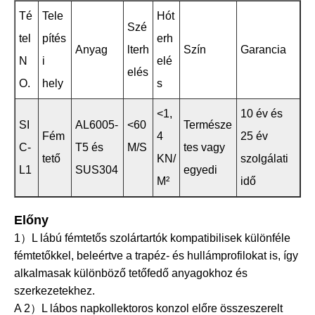
Té
Tele
Hót
Szé
tel
pítés
erh
Anyag
lterh
Szín
Garancia
N
i
elé
elés
O.
hely
s
<1,
10 év és
SI
AL6005-
<60
Természe
Fém
4
25 év
C-
T5 és
M/S
tes vagy
tető
KN/
szolgálati
L1
SUS304
egyedi
M²
idő
Előny
1）L lábú fémtetős szolártartók kompatibilisek különféle
fémtetőkkel, beleértve a trapéz- és hullámprofilokat is, így
alkalmasak különböző tetőfedő anyagokhoz és
szerkezetekhez.
A 2）L lábos napkollektoros konzol előre összeszerelt