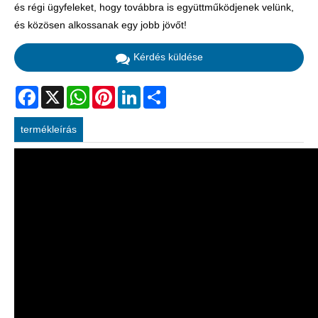
és régi ügyfeleket, hogy továbbra is együttműködjenek velünk,
és közösen alkossanak egy jobb jövőt!
Kérdés küldése
Facebook
X
WhatsApp
Pinterest
LinkedIn
Share
termékleírás