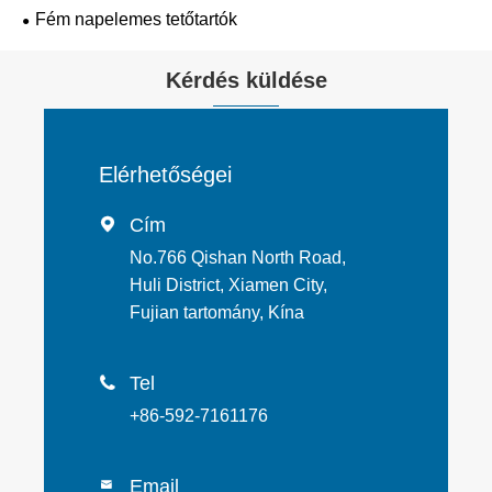
Fém napelemes tetőtartók
Kérdés küldése
Elérhetőségei
Cím

No.766 Qishan North Road,
Huli District, Xiamen City,
Fujian tartomány, Kína
Tel

+86-592-7161176
Email
