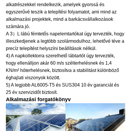
alkatrészekkel rendelkezik, amelyek gyorssá és
egyszerűvé teszik a telepítési folyamatot, ami mind az
alkalmazási projektek, mind a barkácsvállalkozások
számára jó.
A 3）L lábú fémtetős napelemtartókat úgy tervezték, hogy
illeszkedjenek a legtöbb szolármodulhoz, lehetővé téve a
precíz telepítést helyszíni beállítások nélkül.
4) A napkollektorra szerelhető lábtartót úgy tervezték,
hogy ellenálljon akár 60 m/s szélterhelésnek és 1,4
KN/m² hóterhelésnek, biztosítva a stabilitást különböző
éghajlati viszonyok között.
5) A legjobb AL6005-T5 és SUS304 10 év garanciát és
25 év szervizidőt biztosít.
Alkalmazási forgatókönyv